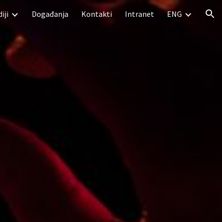
iji
Događanja
Kontakti
Intranet
ENG
ion